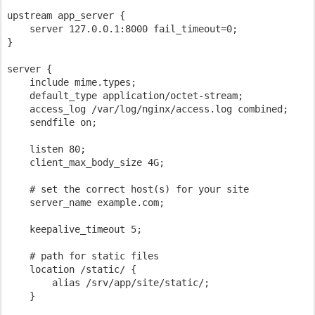
upstream app_server {

    server 127.0.0.1:8000 fail_timeout=0;

}

server {

    include mime.types;

    default_type application/octet-stream;

    access_log /var/log/nginx/access.log combined;

    sendfile on;

    listen 80;

    client_max_body_size 4G;

    # set the correct host(s) for your site

    server_name example.com;

    keepalive_timeout 5;

    # path for static files

    location /static/ {

        alias /srv/app/site/static/;

    }
