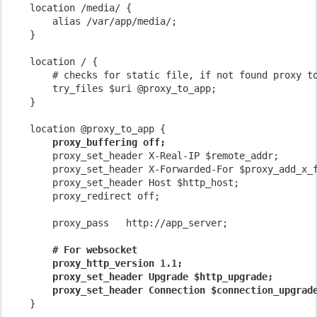
    location /media/ {

        alias /var/app/media/;

    }

    location / {

        # checks for static file, if not found proxy to
        try_files $uri @proxy_to_app;

    }

    location @proxy_to_app {

proxy_buffering off;
        proxy_set_header X-Real-IP $remote_addr;

        proxy_set_header X-Forwarded-For $proxy_add_x_f
        proxy_set_header Host $http_host;

        proxy_redirect off;

        proxy_pass   http://app_server;

# For websocket

        proxy_http_version 1.1;

        proxy_set_header Upgrade $http_upgrade;

        proxy_set_header Connection $connection_upgrad
    }
