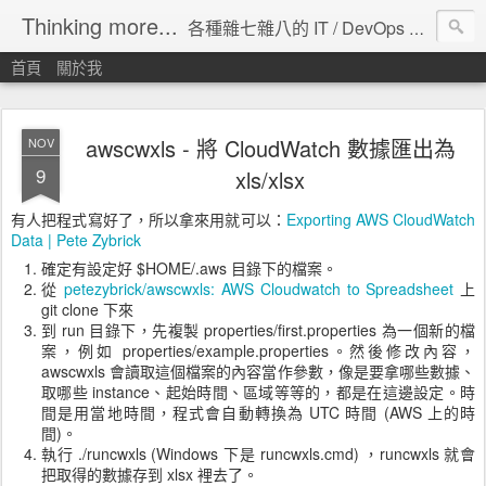
Thinking more...
各種雜七雜八的 IT / DevOps 工具 / 程式設計 / 雲端服務分享。
首頁
關於我
awscwxls - 將 CloudWatch 數據匯出為
NOV
9
xls/xlsx
有人把程式寫好了，所以拿來用就可以：
Exporting AWS CloudWatch
Data | Pete Zybrick
確定有設定好 $HOME/.aws 目錄下的檔案。
從
petezybrick/awscwxls: AWS Cloudwatch to Spreadsheet
上
git clone 下來
到 run 目錄下，先複製 properties/first.properties 為一個新的檔
案，例如 properties/example.properties。然後修改內容，
awscwxls 會讀取這個檔案的內容當作參數，像是要拿哪些數據、
取哪些 instance、起始時間、區域等等的，都是在這邊設定。時
間是用當地時間，程式會自動轉換為 UTC 時間 (AWS 上的時
間)。
執行 ./runcwxls (Windows 下是 runcwxls.cmd) ，runcwxls 就會
把取得的數據存到 xlsx 裡去了。