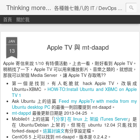
Thinking more...
各種雜七雜八的 IT / DevOps 工具 / 程式設計 / 雲端服務分享。
首頁
關於我
JAN
Apple TV 與 mt-daapd
13
Apple 寄信來說 1/10 有特價活動，上去一看，剛好看到 Apple TV。
稍稍找了一下，Apple TV 可以用來播放影片、音樂之類的，就想說，
那我可以架個 Media Server ，讓 Apple TV 存取嗎??
第一個是找到，有人乾脆就 hack Apple TV，改裝成
Ubuntu+XBMC ，
HOW-TO:Install Ubuntu and XBMC on Apple
TV 1
Ask Ubuntu 上的這篇
Feed my AppleTv with media from my
Ubuntu desktop PC
的最後一則回覆提到 mt-daapd。
mt-dappd
最後更新日期是 2013-04-25 。
Mobile01 上的這篇「
[分享] 在 linux 上 架設 iTunes Server
」是
在 Ubuntu/Debian 上架的，但現在 ubuntu 12.04 只能找到
forked-daapd。
這篇討論文
有分享設定檔。
CentOS 5 上可以找到 mt-daapd，版本是 0.2.4.2。