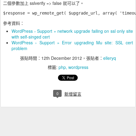
二個參數加上 sslverify => false 就可以了。
$response = wp_remote_get( $upgrade_url, array( 'timeo
參考資料：
WordPress › Support » network upgrade failing on ssl only site
with self-singed cert
WordPress › Support » Error upgrading Mu site: SSL cert
problem
張貼時間：
12th December 2012
，張貼者：
elleryq
標籤:
php
wordpress
0
新增留言