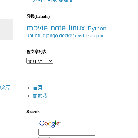
分類(Labels)
movie
note
linux
Python
ubuntu
django
docker
ansible
angular
舊文章列表
的文章
首頁
關於我
Search