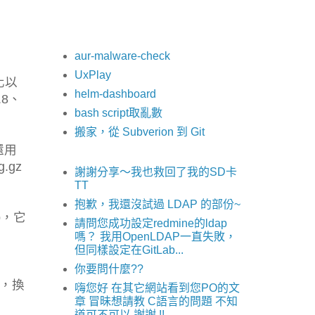
aur-malware-check
UxPlay
式化以
helm-dashboard
.8、
bash script取亂數
搬家，從 Subverion 到 Git
還用
.gz
謝謝分享～我也救回了我的SD卡
TT
抱歉，我還沒試過 LDAP 的部份~
b，它
請問您成功設定redmine的ldap
嗎？ 我用OpenLDAP一直失敗，
但同樣設定在GitLab...
你要問什麼??
g，換
嗨您好 在其它網站看到您PO的文
章 冒昧想請教 C語言的問題 不知
道可不可以 謝謝 !!