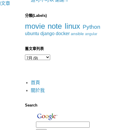
的文章
分類(Labels)
movie
note
linux
Python
ubuntu
django
docker
ansible
angular
舊文章列表
首頁
關於我
Search