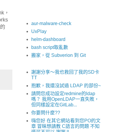
mk，
rks
aur-malware-check
裡的
UxPlay
helm-dashboard
bash script取亂數
搬家，從 Subverion 到 Git
謝謝分享～我也救回了我的SD卡
TT
抱歉，我還沒試過 LDAP 的部份~
請問您成功設定redmine的ldap
嗎？ 我用OpenLDAP一直失敗，
但同樣設定在GitLab...
你要問什麼??
嗨您好 在其它網站看到您PO的文
章 冒昧想請教 C語言的問題 不知
道可不可以 謝謝 !!