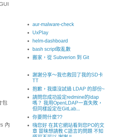
UI
aur-malware-check
UxPlay
helm-dashboard
bash script取亂數
搬家，從 Subverion 到 Git
謝謝分享～我也救回了我的SD卡
TT
抱歉，我還沒試過 LDAP 的部份~
請問您成功設定redmine的ldap
麼會包
嗎？ 我用OpenLDAP一直失敗，
但同樣設定在GitLab...
你要問什麼??
s 內
嗨您好 在其它網站看到您PO的文
章 冒昧想請教 C語言的問題 不知
道可不可以 謝謝 !!