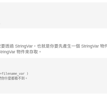
以
透過 StringVar，也就是你要先產生一個 StringVar 物
tringVar 物件來存取。
=filename_var )
要不然你什麼都看不到。