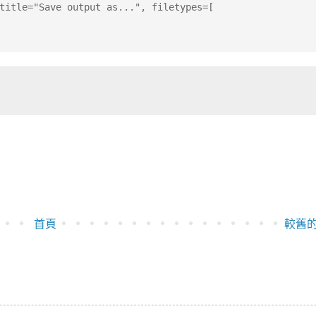
title="Save output as...", filetypes=[
首頁
較舊