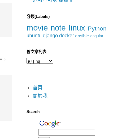
分類(Labels)
movie
note
linux
Python
ubuntu
django
docker
ansible
angular
舊文章列表
件，
首頁
關於我
Search