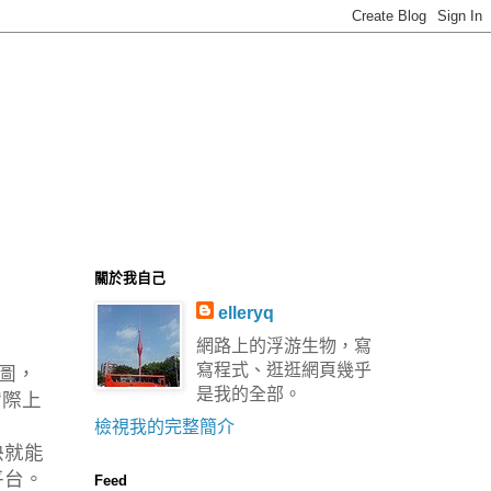
關於我自己
elleryq
網路上的浮游生物，寫
寫程式、逛逛網頁幾乎
對圖，
是我的全部。
實際上
用
檢視我的完整簡介
快就能
平台。
Feed