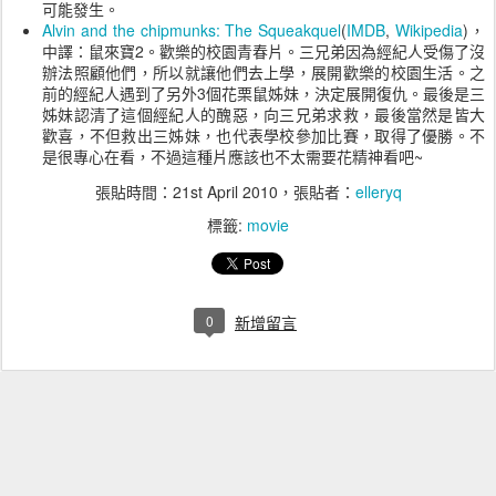
可能發生。
Alvin and the chipmunks: The Squeakquel
(
IMDB
,
Wikipedia
)，
中譯：鼠來寶2。歡樂的校園青春片。三兄弟因為經紀人受傷了沒
辦法照顧他們，所以就讓他們去上學，展開歡樂的校園生活。之
前的經紀人遇到了另外3個花栗鼠姊妹，決定展開復仇。最後是三
姊妹認清了這個經紀人的醜惡，向三兄弟求救，最後當然是皆大
歡喜，不但救出三姊妹，也代表學校參加比賽，取得了優勝。不
是很專心在看，不過這種片應該也不太需要花精神看吧~
張貼時間：
21st April 2010
，張貼者：
elleryq
標籤:
movie
0
新增留言