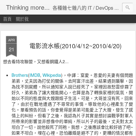
Thinking more...
各種雜七雜八的 IT / DevOps 工具 / 程式設計 / 雲端服務分享。
首頁
關於我
APR
電影流水帳(2010/4/12~2010/4/20)
21
想去看特攻聯盟，又想看鋼鐵人2...
Brothers
(
IMDB
,
Wikipedia
)，中譯：窒愛。恩愛的夫妻有個問題
弟弟，丈夫因為打仗的關係，去阿富汗出差，結果遇到襲擊，因
為找不到屍體，所以通知家人說已經死了。家裡因故愁雲慘霧了
好久，弟弟為了讓大嫂能開心，也算是為了轉換家裡的氣氛，開
始以不同的態度與大嫂跟姪子生活。可是，大哥並沒有死，回來
了，由於在戰地遭遇了不尋常的事情，導致他的心裡產生了變
化。單看預告的話，你會覺得是弟弟可能愛上了大嫂，發生了感
情上的糾紛，但看了之後，我認為片子其實是想討論戰爭對軍人
所帶來的影響並非想像中的單純，所以片子的最後，丈夫對太太
坦白了一切，說他殺死了同袍，我想，之後應該會比較好過了吧~
如果不坦白，埋在心裡，恐怕離婚是避不了的，更糟的情況都有