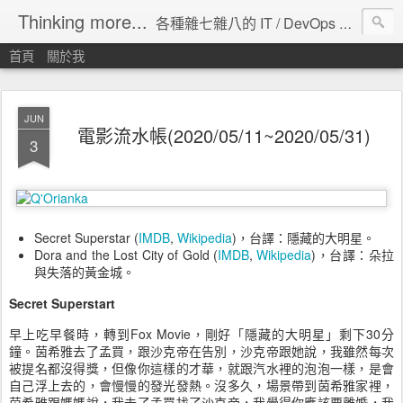
Thinking more...
各種雜七雜八的 IT / DevOps 工具 / 程式設計 / 雲端服務分享。
首頁
關於我
JUN
電影流水帳(2020/05/11~2020/05/31)
3
Secret Superstar (
IMDB
,
Wikipedia
)，台譯：隱藏的大明星。
Dora and the Lost City of Gold (
IMDB
,
Wikipedia
)，台譯：朵拉
與失落的黃金城。
Secret Superstart
早上吃早餐時，轉到Fox Movie，剛好「隱藏的大明星」剩下30分
鐘。茵希雅去了孟買，跟沙克帝在告別，沙克帝跟她說，我雖然每次
被提名都沒得獎，但像你這樣的才華，就跟汽水裡的泡泡一樣，是會
自己浮上去的，會慢慢的發光發熱。沒多久，場景帶到茵希雅家裡，
茵希雅跟媽媽說，我去了孟買找了沙克帝，我覺得你應該要離婚，我