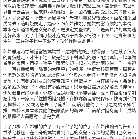
可以靠唱歌來養你跟弟弟。媽媽很驚訝也有點生氣，告訴他你怎麼可
以自己去孟買，回來還叫我離婚。對，茵希雅長期受到丈夫的暴力對
待，兒女都看不下去。這場爭執在母親斥責女兒後結束，茵希雅跑回
房間去，這時奶奶走了過來，跟茵希雅說了她媽媽當時懷她的事情。
本來在知道懷的是女兒以後，是決定要墮胎的，但是茵希雅的媽媽逃
走躲起來，到了十個月後才抱著孩子回來求情說，下次一定會生個男
生的，現在孩子也生下來了，我們就撫養她吧。
茵希雅這時才知道當初媽媽並不是她所想的那樣懦弱，而是鼓了很大
的勇氣逃走，才生下她。於是她放下對媽媽的怨，配合媽媽一起準備
搬家的東西，再過一陣子全家跟父親一起去沙烏地阿拉伯工作。電視
上一直在播報著「隱藏的大明星」的報導，這個女孩蒙著面，彈著吉
他唱歌的影片透過Youtube頻道在全國各地走紅，但是沒有人知道她
是誰，只有她的好友跟沙克帝知道。但電視上一直在播放著，媽媽也
或多或少猜到了，她沒有多說什麼，只是看著最近女兒落寞的神情，
也想著自己的處境，心疼，但是好像也不能做些什麼。在茵希雅學期
結束後，一家人前往機場搭飛機，在排隊辦理登機程序，快輪到他們
到櫃檯時，父親內急去上了廁所。就輪到他們了，可是媽媽不知所
措，櫃檯人員本來要他們先讓後面的辦理，但茵希雅挺身而出，成熟
的跟櫃檯人員應對，辦完手續。
上了飛機，茵希雅的位子上有人佔了她的位子，茵希雅婉轉的告知，
並請他移座。在一旁的媽媽看到自己的女兒，深深的覺得自己女兒已
經長大，可以成熟的應對了。到了孟買轉機，要託運行李，父親不願