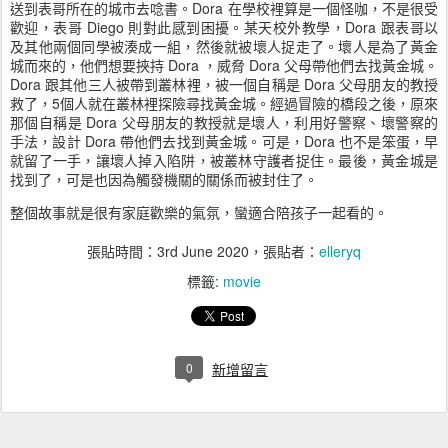
送到表哥所在的城市去唸書。Dora 在學校裡算是一個怪咖，不是很受
歡迎，表哥 Diego 則對此感到困擾。某天校外教學，Dora 跟表哥以
及其他兩個同學被湊成一組，然後就被壞人捉走了。壞人是為了黃金
城而來的，他們想要挾持 Dora ，威脅 Dora 父母帶他們去找黃金城。
Dora 跟其他三人被帶到叢林裡，被一個自稱是 Dora 父母朋友的教授
救了，5個人就在叢林裡探險尋找黃金城。經過冒險的橋段之後，原來
那個自稱是 Dora 父母朋友的教授就是壞人，利用好警察、壞警察的
手法，設計 Dora 帶他們去找到黃金城。可是，Dora 也不是笨蛋，早
就留了一手，讓壞人掉入陷阱，被叢林守護者捉住。最後，黃金城是
找到了，可是也因為觸發機關的關係而被封住了。
整個故事就是很有家庭歡樂的氣氛，蠻適合陪孩子一起看的。
張貼時間：
3rd June 2020
，張貼者：
elleryq
標籤:
movie
0
新增留言