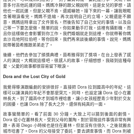
意多付吉他託運的錢。媽媽冷靜的跟父親說明，這是女兒的夢想，請
他也一起託運，但是父親不肯，還威嚇她。接下來的一幕，讓我眼眶
含著眼淚看完。媽媽不退縮，再次說明自己的立場，父親還是不願
意，媽媽這時拿出了文件簽名，然後告知了自己女兒的事情，以及自
己等一下要怎麼做。簡單的說，你如果動手打我，這裡有攝影機，而
且你這樣做也會影響到你工作。我們婚姻就走到這裡，你就帶著你媽
去沙烏地阿拉伯吧，等你回來，我們再來談後續的事情。說完，媽媽
就帶著茵希雅跟弟弟走了。
後續，他們去參加了頒獎典禮，茵希雅得到了獎項，在台上發表了感
人的演說。大概就這樣吧，很感人的故事，仔細想想，我碰到這種母
愛、父愛的故事都很容易留下眼淚。
Dora and the Lost City of Gold
我覺得導演跟編劇的安排很好，直接把 Dora 拉到國高中的年紀，這
樣可以讓演員的年紀不會那麼突兀。同時，也設定讓 Dora 從小在叢
林長大，到了國高中才到城市裡唸書，讓小女孩經歷青少年對於交友
的困擾，也讓 Dora 除了長大之外，還保有純真的一面。
故事蠻簡單的，看了前面 30 分鐘，大致上可以猜到後面的劇情。
Dora 從小在叢林長大，受到父母的薰陶，對於冒險這件事情非常有興
趣。表哥 Diego 小時候也是住在叢林，但並沒有住很久，之後就搬去
城市唸書了。Dora 的父母接受了委託，要去調查事情，而 Dora 則被