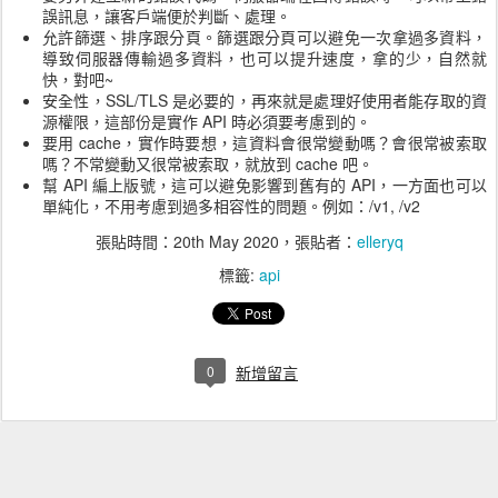
誤訊息，讓客戶端便於判斷、處理。
允許篩選、排序跟分頁。篩選跟分頁可以避免一次拿過多資料，
導致伺服器傳輸過多資料，也可以提升速度，拿的少，自然就
快，對吧~
安全性，SSL/TLS 是必要的，再來就是處理好使用者能存取的資
源權限，這部份是實作 API 時必須要考慮到的。
要用 cache，實作時要想，這資料會很常變動嗎？會很常被索取
嗎？不常變動又很常被索取，就放到 cache 吧。
幫 API 編上版號，這可以避免影響到舊有的 API，一方面也可以
單純化，不用考慮到過多相容性的問題。例如：/v1, /v2
張貼時間：
20th May 2020
，張貼者：
elleryq
標籤:
api
0
新增留言