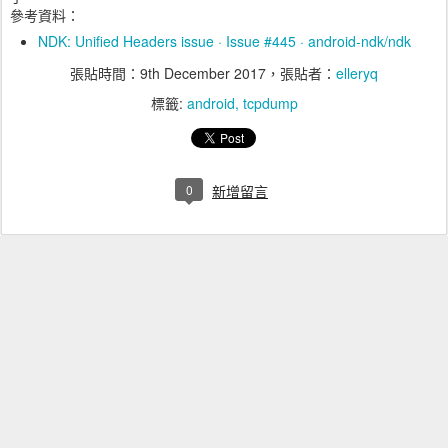
參考資料：
NDK: Unified Headers issue · Issue #445 · android-ndk/ndk
張貼時間：
9th December 2017
，張貼者：
elleryq
標籤:
android
tcpdump
0
新增留言