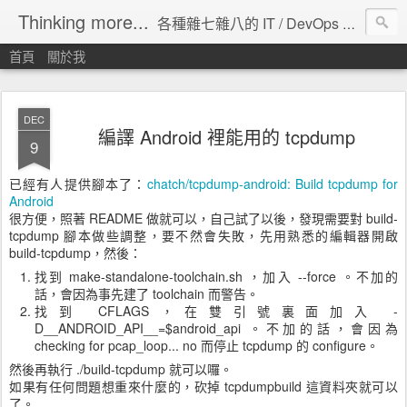
Thinking more...
各種雜七雜八的 IT / DevOps 工具 / 程式設計 / 雲端服務分享。
首頁
關於我
DEC
編譯 Android 裡能用的 tcpdump
9
已經有人提供腳本了：
chatch/tcpdump-android: Build tcpdump for
Android
很方便，照著 README 做就可以，自己試了以後，發現需要對 build-
tcpdump 腳本做些調整，要不然會失敗，先用熟悉的編輯器開啟
build-tcpdump，然後：
找到 make-standalone-toolchain.sh ，加入 --force 。不加的
話，會因為事先建了 toolchain 而警告。
找到 CFLAGS，在雙引號裏面加入 -
D__ANDROID_API__=$android_api 。不加的話，會因為
checking for pcap_loop... no 而停止 tcpdump 的 configure。
然後再執行 ./build-tcpdump 就可以囉。
如果有任何問題想重來什麼的，砍掉 tcpdumpbuild 這資料夾就可以
了。