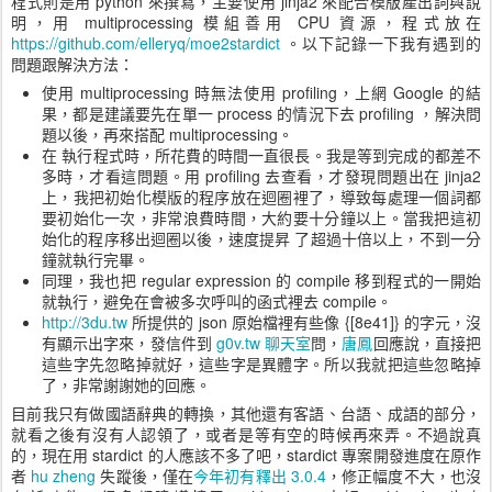
程式則是用 python 來撰寫，主要使用 jinja2 來配合模版產出詞與說
明，用 multiprocessing 模組善用 CPU 資源，程式放在
https://github.com/elleryq/moe2stardict
。以下記錄一下我有遇到的
問題跟解決方法：
使用 multiprocessing 時無法使用 profiling，上網 Google 的結
果，都是建議要先在單一 process 的情況下去 profiling ，解決問
題以後，再來搭配 multiprocessing。
在 執行程式時，所花費的時間一直很長。我是等到完成的都差不
多時，才看這問題。用 profiling 去查看，才發現問題出在 jinja2
上，我把初始化模版的程序放在迴圈裡了，導致每處理一個詞都
要初始化一次，非常浪費時間，大約要十分鐘以上。當我把這初
始化的程序移出迴圈以後，速度提昇 了超過十倍以上，不到一分
鐘就執行完畢。
同理，我也把 regular expression 的 compile 移到程式的一開始
就執行，避免在會被多次呼叫的函式裡去 compile。
http://3du.tw
所提供的 json 原始檔裡有些像 {[8e41]} 的字元，沒
有顯示出字來，發信件到
g0v.tw 聊天室
問，
唐鳳
回應說，直接把
這些字先忽略掉就好，這些字是異體字。所以我就把這些忽略掉
了，非常謝謝她的回應。
目前我只有做國語辭典的轉換，其他還有客語、台語、成語的部分，
就看之後有沒有人認領了，或者是等有空的時候再來弄。不過說真
的，現在用 stardict 的人應該不多了吧，stardict 專案開發進度在原作
者
hu zheng
失蹤後，僅在
今年初有釋出 3.0.4
，修正幅度不大，也沒