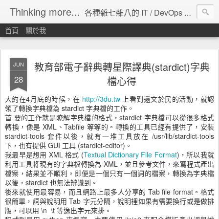
Thinking more...
各種雜七雜八的 IT / DevOps 工具 / 程式設計 / 雲端服務分享。
首頁
關於我
教育部電子辭典轉星際譯典(stardict)字典
JUN
28
檔心得
大約在4月底的時候，在
http://3du.tw
上看到還文於民的活動，就認
領了轉換字典檔為 stardict 字典檔的工作。
首 要的工作就是瞭解字典檔的格式，stardict 字典檔可以從很多格式
轉換，像是 XML、Tabfile 等等的。轉換的工具已經有提供了，安裝
stardict-tools 套件以後，就有一堆工具放在 /usr/lib/stardict-tools
下，也有提供 GUI 工具 (stardict-editor)。
我最早是想用 XML 格式 (
Textual Dictionary File Format
)，所以我就
利用工具將現有的字典檔轉換為 XML，並且參考文件，來寫程式產出
檔案，結果並不順利。即便是一個只有一個詞的檔案，轉換為字典檔
以後，stardict 也無法辨識到。
後來就使用最容易，而且網路上最多人分享的 Tab file format。格式
很簡單，詞與說明用 Tab 字元分隔，說明裡如果有需要換行或是做排
版，可以用 \n \t 等逸出字元來排。