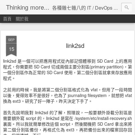
Thinking more...
各種雜七雜八的 IT / DevOps 工具 / 程式設計 / 雲端服務分享。
首頁
關於我
SEP
link2sd
15
link2sd 是一個可以把應用程式從內部記憶體移到 SD Card 上的應用
程式，你需要把 SD Card 切成兩個主要分割區(primary partition)，第
一個分割區作為正常的 SD Card 使用，第二個分割區就拿來存放應用
程式。
之前用的時候，我是將第二個分割區格式化為 vfat，但用了一段時間
以後，覺得效率不是很好，也為了 journaling filesystem，就想把 vfat
換為 ext3。研究了好一陣子，昨天決定下手了。
首先先說明我對 link2sd 的了解，照理說，一般要額外掛載分割區是
需要額外寫 script 的，link2sd 是寫在 /system/etc/install-recovery.sh
裏面。所以我就簡單修改這個 script，然後關機把 SD Card 拿出來將
第二個分割區備份，再格式化為 ext3，再把備份出來的檔案回存回