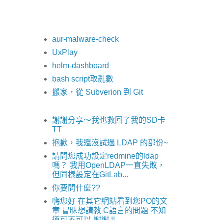
aur-malware-check
UxPlay
helm-dashboard
bash script取亂數
搬家，從 Subverion 到 Git
謝謝分享～我也救回了我的SD卡
TT
抱歉，我還沒試過 LDAP 的部份~
請問您成功設定redmine的ldap
嗎？ 我用OpenLDAP一直失敗，
但同樣設定在GitLab...
你要問什麼??
嗨您好 在其它網站看到您PO的文
章 冒昧想請教 C語言的問題 不知
道可不可以 謝謝 !!