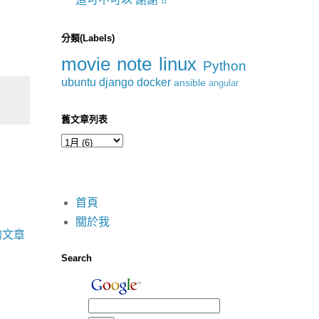
分類(Labels)
movie
note
linux
Python
ubuntu
django
docker
ansible
angular
舊文章列表
首頁
關於我
的文章
Search