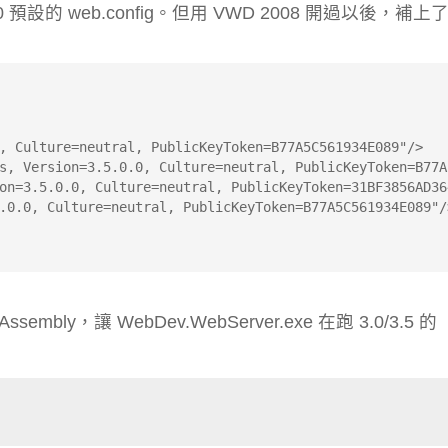
 2.0 預設的 web.config。但用 VWD 2008 開過以後，補上
, Culture=neutral, PublicKeyToken=B77A5C561934E089"/>
s, Version=3.5.0.0, Culture=neutral, PublicKeyToken=B77A
on=3.5.0.0, Culture=neutral, PublicKeyToken=31BF3856AD36
.0.0, Culture=neutral, PublicKeyToken=B77A5C561934E089"/
bly，讓 WebDev.WebServer.exe 在跑 3.0/3.5 的