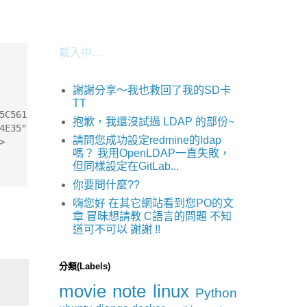
了
載入中…
謝謝分享～我也救回了我的SD卡
TT
5C561934E089"/>
抱歉，我還沒試過 LDAP 的部份~
4E35"/>
請問您成功設定redmine的ldap
>
嗎？ 我用OpenLDAP一直失敗，
但同樣設定在GitLab...
你要問什麼??
嗨您好 在其它網站看到您PO的文
章 冒昧想請教 C語言的問題 不知
道可不可以 謝謝 !!
分類(Labels)
movie
note
linux
Python