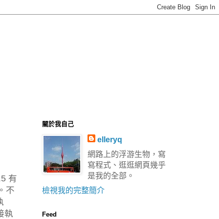
關於我自己
elleryq
網路上的浮游生物，寫
寫程式、逛逛網頁幾乎
是我的全部。
5 有
了。不
檢視我的完整簡介
執
接執
Feed