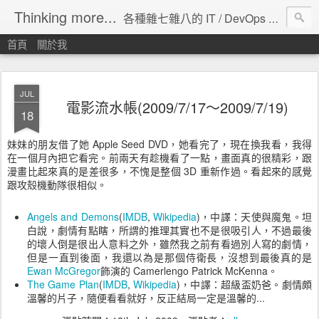
Thinking more...
各種雜七雜八的 IT / DevOps 工具 / 程式設計 / 雲端服務分享。
首頁
關於我
JUL
電影流水帳(2009/7/17～2009/7/19)
18
妹妹的朋友借了她 Apple Seed DVD，她看完了，現在換我看，我得
在一個月內把它看完。前兩天有趁機看了一點，畫面真的很精彩，跟
漫畫比起來真的是差很多，不愧是整個 3D 重新作過。看起來的感覺
跟攻殼機動隊很相似。
Angels and Demons
(
IMDB
,
Wikipedia
)，中譯：天使與魔鬼。坦
白說，劇情有點瞎，所謂的推理其實也不是很吸引人，不過最後
的壞人倒是很出人意料之外，雖然我之前有看過別人寫的劇情，
但是一直到後面，我還以為是那個侍衛長，沒想到最後真的是
Ewan McGregor
飾演的 Camerlengo Patrick McKenna。
The Game Plan
(
IMDB
,
Wikipedia
)，中譯：超級盃奶爸。劇情頗
溫馨的片子，隨便看看就好，反正結局一定是溫馨的...