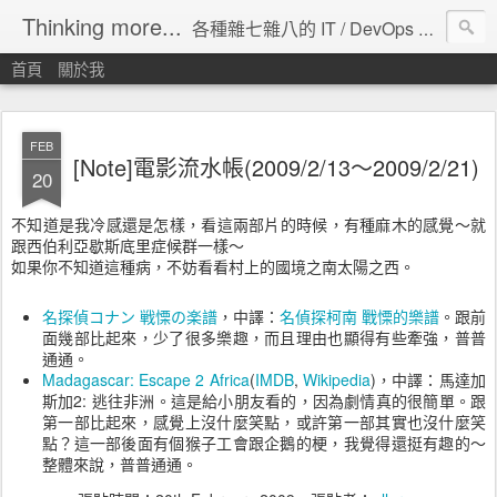
Thinking more...
各種雜七雜八的 IT / DevOps 工具 / 程式設計 / 雲端服務分享。
首頁
關於我
FEB
[Note]電影流水帳(2009/2/13～2009/2/21)
20
不知道是我冷感還是怎樣，看這兩部片的時候，有種麻木的感覺～就
跟西伯利亞歇斯底里症候群一樣～
如果你不知道這種病，不妨看看村上的國境之南太陽之西。
名探偵コナン 戦慄の楽譜
，中譯：
名偵探柯南 戰慄的樂譜
。跟前
面幾部比起來，少了很多樂趣，而且理由也顯得有些牽強，普普
通通。
Madagascar: Escape 2 Africa
(
IMDB
,
Wikipedia
)，中譯：馬達加
斯加2: 逃往非洲。這是給小朋友看的，因為劇情真的很簡單。跟
第一部比起來，感覺上沒什麼笑點，或許第一部其實也沒什麼笑
點？這一部後面有個猴子工會跟企鵝的梗，我覺得還挺有趣的～
整體來說，普普通通。