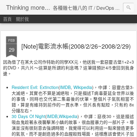
Thinking more...
各種雜七雜八的 IT / DevOps 工具 / 程式設計 / 雲端服務分享。
首頁
關於我
FEB
[Note]電影流水帳(2008/2/26~2008/2/29)
29
因為借了在某大公司作特助的同學XX元，他送我一套惡靈古堡1+2+3
的DVD，共六片～這算是所謂的利息嗎？這筆錢預計4/5會回到我身
邊。
Resident Evil: Extinction
(
IMDB
,
Wikipedia
)，中譯：惡靈古堡3-
大滅絕。其實也不算是滅絕啦，只是描述T病毒蔓延全世界以後
的事情，同時也交代第二集最後的伏筆。整個片子氣氛相當不
錯，算是有維持到前作的一貫水準，但片長有點短，只有約 8x
分鐘左右。
30 Days Of Night
(
IMDB
,
Wikipedia
)，中譯：惡夜30。這是描述
吸血鬼趁著永夜襲擊某小鎮的故事，很血腥暴力的一部片子。導
演並沒有很刻意去強調時間，我覺得可以利用這一點來營造更多
的氣氛，而不是創造過多的血腥殺戮場面，這樣應該會使片子加