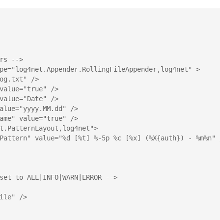
rs -->
pe="log4net.Appender.RollingFileAppender,log4net" >
og.txt" />
value="true" />
value="Date" />
alue="yyyy.MM.dd" />
ame" value="true" />
t.PatternLayout,log4net">
Pattern" value="%d [%t] %-5p %c [%x] (%X{auth}) - %m%n" 
set to ALL|INFO|WARN|ERROR -->
ile" />