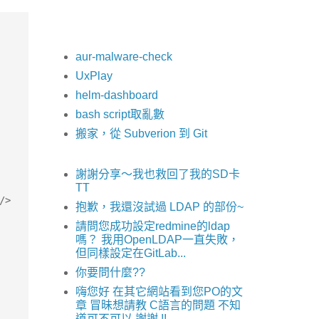
aur-malware-check
UxPlay
helm-dashboard
bash script取亂數
搬家，從 Subverion 到 Git
謝謝分享～我也救回了我的SD卡
TT
/>
抱歉，我還沒試過 LDAP 的部份~
請問您成功設定redmine的ldap
嗎？ 我用OpenLDAP一直失敗，
但同樣設定在GitLab...
你要問什麼??
嗨您好 在其它網站看到您PO的文
章 冒昧想請教 C語言的問題 不知
道可不可以 謝謝 !!