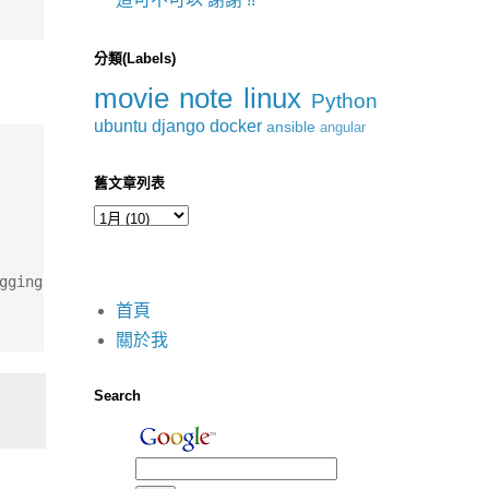
分類(Labels)
movie
note
linux
Python
ubuntu
django
docker
ansible
angular
舊文章列表
gging.Log4netIntegration" />
首頁
關於我
Search