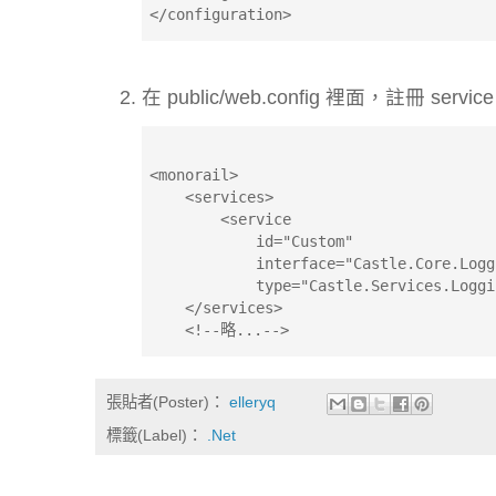
</configuration>
在 public/web.config 裡面，註冊 servic
<monorail>
    <services>
        <service 
            id="Custom" 
            interface="Castle.Core.Logg
            type="Castle.Services.Loggi
    </services>
    <!--略...-->
張貼者(Poster)：
elleryq
標籤(Label)：
.Net