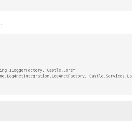
e：
ing.ILoggerFactory, Castle.Core"
ng.Log4netIntegration.Log4netFactory, Castle.Services.Lo