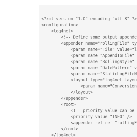
<?xml version="1.0" encoding="utf-8" ?>
<configuration>
    <log4net>
        <!-- Define some output appende
        <appender name="rollingFile" ty
            <param name="File" value="l
            <param name="AppendToFile" 
            <param name="RollingStyle" 
            <param name="DatePattern" v
            <param name="StaticLogFileN
            <layout type="log4net.Layou
                <param name="Conversion
            </layout>
        </appender>
        <root>
            <!-- priority value can be 
            <priority value="INFO" />
            <appender-ref ref="rollingF
        </root>
    </log4net>