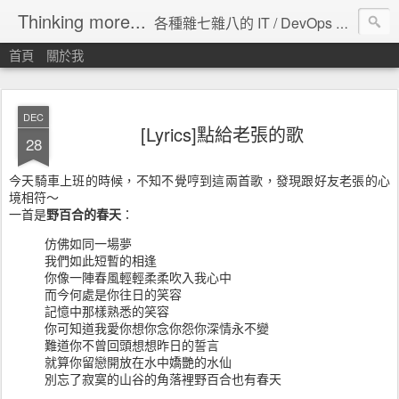
Thinking more...
各種雜七雜八的 IT / DevOps 工具 / 程式設計 / 雲端服務分享。
首頁
關於我
DEC
[Lyrics]點給老張的歌
28
今天騎車上班的時候，不知不覺哼到這兩首歌，發現跟好友老張的心
境相符～
一首是
野百合的春天
：
仿佛如同一場夢
我們如此短暫的相逢
你像一陣春風輕輕柔柔吹入我心中
而今何處是你往日的笑容
記憶中那樣熟悉的笑容
你可知道我愛你想你念你怨你深情永不變
難道你不曾回頭想想昨日的誓言
就算你留戀開放在水中嬌艷的水仙
別忘了寂寞的山谷的角落裡野百合也有春天