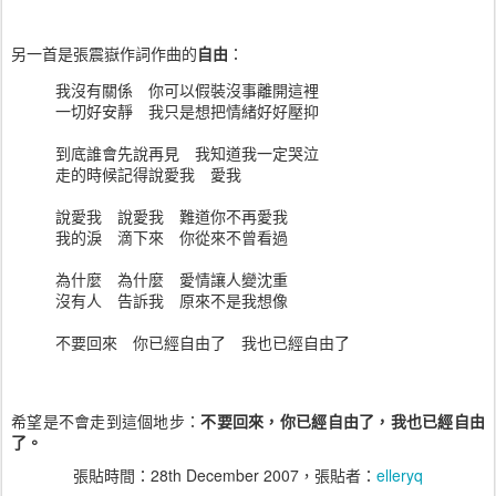
另一首是張震嶽作詞作曲的
自由
：
我沒有關係 你可以假裝沒事離開這裡
一切好安靜 我只是想把情緒好好壓抑
到底誰會先說再見 我知道我一定哭泣
走的時候記得說愛我 愛我
說愛我 說愛我 難道你不再愛我
我的淚 滴下來 你從來不曾看過
為什麼 為什麼 愛情讓人變沈重
沒有人 告訴我 原來不是我想像
不要回來 你已經自由了 我也已經自由了
希望是不會走到這個地步：
不要回來，你已經自由了，我也已經自由
了。
張貼時間：
28th December 2007
，張貼者：
elleryq