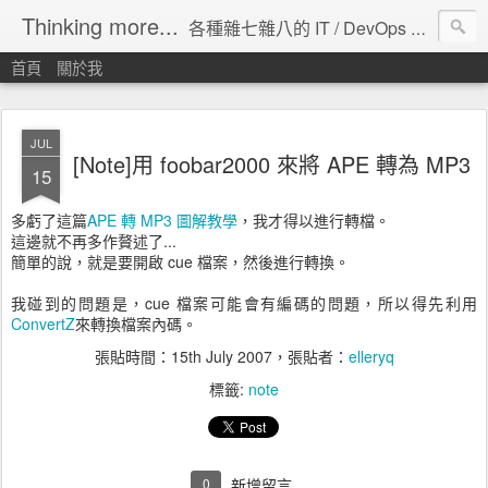
Thinking more...
各種雜七雜八的 IT / DevOps 工具 / 程式設計 / 雲端服務分享。
首頁
關於我
JUL
[Note]用 foobar2000 來將 APE 轉為 MP3
15
多虧了這篇
APE 轉 MP3 圖解教學
，我才得以進行轉檔。
這邊就不再多作贅述了...
簡單的說，就是要開啟 cue 檔案，然後進行轉換。
我碰到的問題是，cue 檔案可能會有編碼的問題，所以得先利用
ConvertZ
來轉換檔案內碼。
張貼時間：
15th July 2007
，張貼者：
elleryq
標籤:
note
0
新增留言