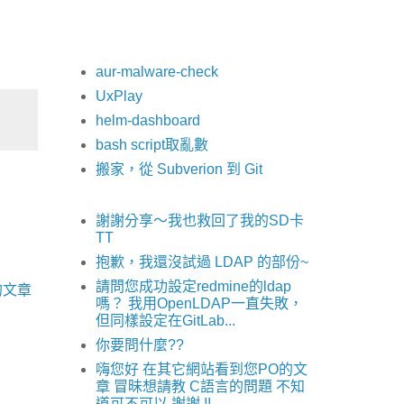
aur-malware-check
UxPlay
helm-dashboard
bash script取亂數
搬家，從 Subverion 到 Git
謝謝分享～我也救回了我的SD卡
TT
抱歉，我還沒試過 LDAP 的部份~
請問您成功設定redmine的ldap
的文章
嗎？ 我用OpenLDAP一直失敗，
但同樣設定在GitLab...
你要問什麼??
嗨您好 在其它網站看到您PO的文
章 冒昧想請教 C語言的問題 不知
道可不可以 謝謝 !!