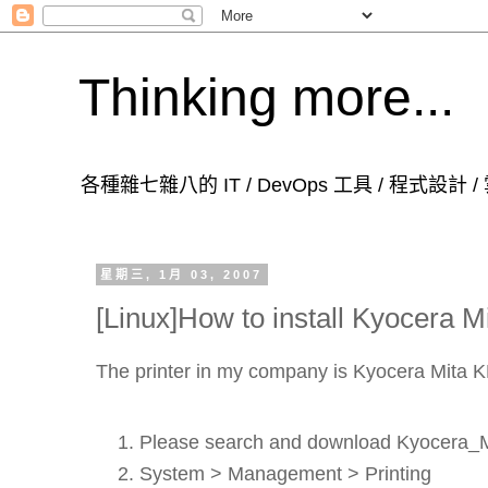
Thinking more...
各種雜七雜八的 IT / DevOps 工具 / 程式設計
星期三, 1月 03, 2007
[Linux]How to install Kyocera 
The printer in my company is Kyocera Mita K
Please search and download Kyocera_
System > Management > Printing