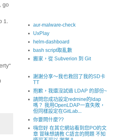
, go
p 1.
aur-malware-check
UxPlay
helm-dashboard
bash script取亂數
搬家，從 Subverion 到 Git
erty"
謝謝分享～我也救回了我的SD卡
n
TT
抱歉，我還沒試過 LDAP 的部份~
請問您成功設定redmine的ldap
嗎？ 我用OpenLDAP一直失敗，
但同樣設定在GitLab...
你要問什麼??
嗨您好 在其它網站看到您PO的文
章 冒昧想請教 C語言的問題 不知
道可不可以 謝謝 !!