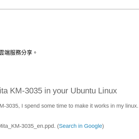
 / 雲端服務分享。
Mita KM-3035 in your Ubuntu Linux
M-3035, I spend some time to make it works in my linux.
Mita_KM-3035_en.ppd. (
Search in Google
)