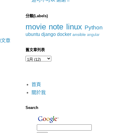
分類(Labels)
movie
note
linux
Python
ubuntu
django
docker
ansible
angular
的文章
舊文章列表
首頁
關於我
Search