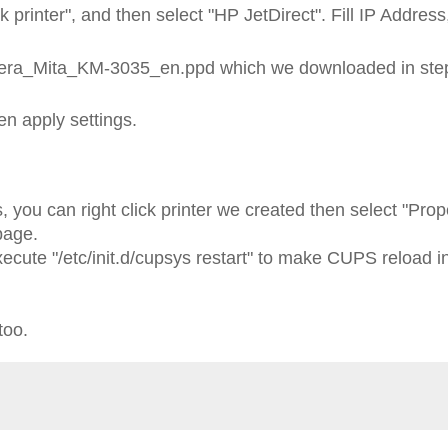
k printer", and then select "HP JetDirect". Fill IP Address
yocera_Mita_KM-3035_en.ppd which we downloaded in ste
en apply settings.
, you can right click printer we created then select "Prop
page.
execute "/etc/init.d/cupsys restart" to make CUPS reload i
too.