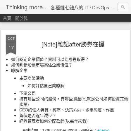
Thinking more...
各種雜七雜八的 IT / DevOps 工具 / 程式設計 / 雲端服務分享。
首頁
關於我
OCT
[Note]雜記after勝券在握
17
如何認定企業價值？資料可以到哪裡取得？
如何判斷股票市場高估企業價值？
瞭解企業
主要商業活動
如何評估自己夠瞭解
下屬公司
持有哪些公司的股份，有哪些資產(也就是公司如何投資其他
產業)
CEO的個人特質、經歷、決策方向、處事態度、作風
負債是否逐年減少？
經營管理者如何分配盈餘(以每年來看)
張貼時間：
17th October 2006
，張貼者：
elleryq