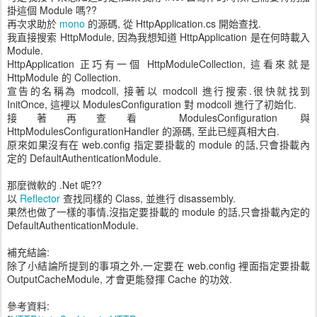
掛這個 Module 嗎??
再次求助於
mono
的源碼, 從 HttpApplication.cs 開始查找.
我直接搜索 HttpModule, 因為我想知道 HttpApplication 是在何時載入
Module.
HttpApplication 正巧有一個 HttpModuleCollection, 這看來就是
HttpModule 的 Collection.
宣告的名稱為 modcoll, 接著以 modcoll 進行搜索.很快就找到
InitOnce, 這裡以 ModulesConfiguration 對 modcoll 進行了初始化.
接著再查看 ModulesConfiguration 與
HttpModulesConfigurationHandler 的源碼, 至此已經真相大白.
原來如果沒有在 web.config 指定要掛載的 module 的話,只會掛載內
定的 DefaultAuthenticationModule.
那麼微軟的 .Net 呢??
以
Reflector
查找同樣的 Class, 並進行 disassembly.
果然也做了一樣的事情,沒指定要掛載的 module 的話,只會掛載內定的
DefaultAuthenticationModule.
補充結論:
除了小結論所提到的事項之外,一定要在 web.config 裡面指定要掛載
OutputCacheModule, 才會更能發揮 Cache 的功效.
參考資料: