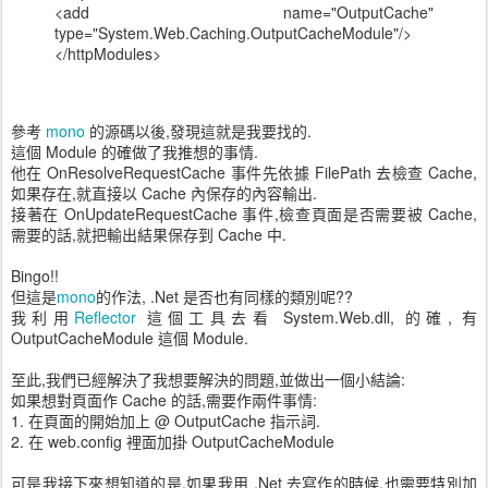
<add name="OutputCache"
type="System.Web.Caching.OutputCacheModule"/>
</httpModules>
參考
mono
的源碼以後,發現這就是我要找的.
這個 Module 的確做了我推想的事情.
他在 OnResolveRequestCache 事件先依據 FilePath 去檢查 Cache,
如果存在,就直接以 Cache 內保存的內容輸出.
接著在 OnUpdateRequestCache 事件,檢查頁面是否需要被 Cache,
需要的話,就把輸出結果保存到 Cache 中.
Bingo!!
但這是
mono
的作法, .Net 是否也有同樣的類別呢??
我利用
Reflector
這個工具去看 System.Web.dll, 的確, 有
OutputCacheModule 這個 Module.
至此,我們已經解決了我想要解決的問題,並做出一個小結論:
如果想對頁面作 Cache 的話,需要作兩件事情:
1. 在頁面的開始加上 @ OutputCache 指示詞.
2. 在 web.config 裡面加掛 OutputCacheModule
可是我接下來想知道的是,如果我用 .Net 去寫作的時候,也需要特別加