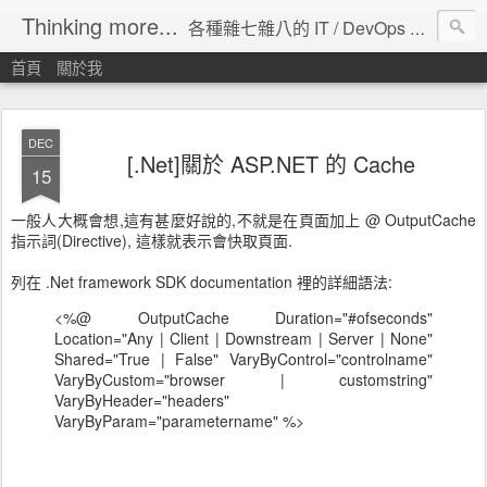
Thinking more...
各種雜七雜八的 IT / DevOps 工具 / 程式設計 / 雲端服務分享。
首頁
關於我
DEC
[.Net]關於 ASP.NET 的 Cache
15
一般人大概會想,這有甚麼好說的,不就是在頁面加上 @ OutputCache
指示詞(Directive), 這樣就表示會快取頁面.
列在 .Net framework SDK documentation 裡的詳細語法:
<%@ OutputCache Duration="#ofseconds"
Location="Any | Client | Downstream | Server | None"
Shared="True | False" VaryByControl="controlname"
VaryByCustom="browser | customstring"
VaryByHeader="headers"
VaryByParam="parametername" %>