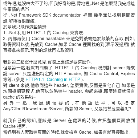
或許吧,這沒啥大不了的,但我好奇的是,背地裡,.Net 是怎麼幫我完成這
件事情的呢??
從 .Net Framework SDK documentation 裡面,幾乎無法找到相關資
訊,解釋得很籠統.
於是我只能作這些猜想:
1. .Net 利用 HTTP/1.1 的 Caching 來實現.
2. 內部再使用 Cache hashtable 來避免對後端過於頻繁的存取.例如,
取得資料以後,先放到 Cache,如果 Cache 裡面找的到(表示沒過期),就
直接拿來顯示,否則的話就再去取資料.
我對第二點沒什麼意見,實際上應該是要這麼作.
但是第一點,我就有問題了. HTTP/1.1 的 Caching 機制對 server 端來
說,server 只是送出特定的 HTTP header, 如 Cache-Control, Expires
等等. (參見
HTTP/1.1: Caching in HTTP
).
對 client 來說,他收到這些 header, 怎麼實做,反而是看他自己.如果是
坊間抓網頁程式,他可以忽略這些 header, 卯起來抓,那麼這樣就沒有
cache 的效果啦~
另外一點,我感到懷疑的,在他語法裡,可以指定
Any/Client/Downstream/Server, 所謂的 Server, 又是指甚麼意義呢?
就我自己的認知,應該是 Server 在處理的時候,會把整個頁面放到
Cache 裡面.
當遇到有人索取這頁面的時候,就會檢查 Cache, 如果有就直接取出.