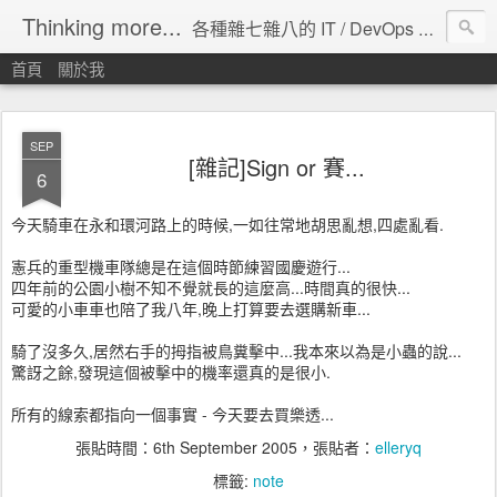
Thinking more...
各種雜七雜八的 IT / DevOps 工具 / 程式設計 / 雲端服務分享。
首頁
關於我
SEP
[雜記]Sign or 賽...
6
今天騎車在永和環河路上的時候,一如往常地胡思亂想,四處亂看.
憲兵的重型機車隊總是在這個時節練習國慶遊行...
四年前的公園小樹不知不覺就長的這麼高...時間真的很快...
可愛的小車車也陪了我八年,晚上打算要去選購新車...
騎了沒多久,居然右手的拇指被鳥糞擊中...我本來以為是小蟲的說...
驚訝之餘,發現這個被擊中的機率還真的是很小.
所有的線索都指向一個事實 - 今天要去買樂透...
張貼時間：
6th September 2005
，張貼者：
elleryq
標籤:
note